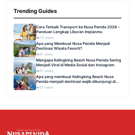
Trending Guides
Cara Terbaik Transport ke Nusa Penida 2026 –
Panduan Lengkap Liburan Impianmu
73 views
Apa yang Membuat Nusa Penida Menjadi
Destinasi Wisata Favorit?
61 views
Mengapa Kelingking Beach Nusa Penida Sering
Menjadi Viral di Media Sosial dan Instagram
57 views
Apa yang membuat Kelingking Beach Nusa
Penida menjadi destinasi wajib dikunjungi di
Indonesia
51 views