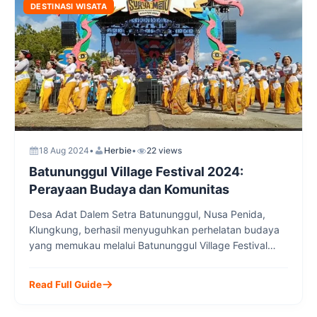
DESTINASI WISATA
18 Aug 2024
•
Herbie
•
22 views
Batununggul Village Festival 2024:
Perayaan Budaya dan Komunitas
Desa Adat Dalem Setra Batununggul, Nusa Penida,
Klungkung, berhasil menyuguhkan perhelatan budaya
yang memukau melalui Batununggul Village Festival
2024. Festival ini tidak hanya sekadar perayaan, namun
juga menjadi ajang untuk memperkenalkan dan
Read Full Guide
melestarikan warisan budaya Desa Adat Dalem Setra
Batununggul. Berbagai kegiatan menarik digelar, mulai