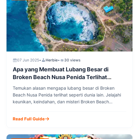
07 Jun 2025
•
Herbie
•
30 views
Apa yang Membuat Lubang Besar di
Broken Beach Nusa Penida Terlihat
Seperti Dunia Lain?
Temukan alasan mengapa lubang besar di Broken
Beach Nusa Penida terlihat seperti dunia lain. Jelajahi
keunikan, keindahan, dan misteri Broken Beach
bersama layanan tour lokal dari Nusa Penida Transport
Group untuk pengalaman liburan yang tak terlupakan.
Read Full Guide