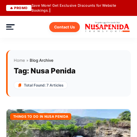
Save More! Get Exclusive Discounts for Website
🔥 PROMO
Bookings.
Contact Us
Home
»
Blog Archive
Tag:
Nusa Penida
Total Found: 7 Articles
THINGS TO DO IN NUSA PENIDA