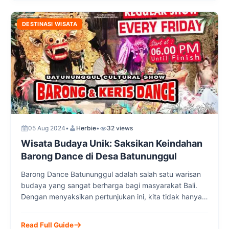
alam yang akan membuatmu takjub. Bagi para
backpacker yang mencari petualangan dan
DESTINASI WISATA
pengalaman tak terlupakan, Nusa Penida adalah
jawabannya. Artikel ini akan membantumu
merencanakan perjalanan 5 hari yang seru dan hemat
di pulau surga ini.
05 Aug 2024
•
Herbie
•
32 views
Wisata Budaya Unik: Saksikan Keindahan
Barong Dance di Desa Batununggul
Barong Dance Batununggul adalah salah satu warisan
budaya yang sangat berharga bagi masyarakat Bali.
Dengan menyaksikan pertunjukan ini, kita tidak hanya
terhibur, tetapi juga ikut serta dalam melestarikan
budaya leluhur. Ingin tahu lebih banyak tentang Barong
Read Full Guide