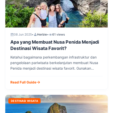
08 Jun 2025
•
Herbie
•
61 views
Apa yang Membuat Nusa Penida Menjadi
Destinasi Wisata Favorit?
Ketahui bagaimana perkembangan infrastruktur dan
pengelolaan pariwisata berkelanjutan membuat Nusa
Penida menjadi destinasi wisata favorit. Gunakan
layanan tour lokal dari Nusa Penida Transport Group
untuk pengalaman liburan yang nyaman dan mudah.
Read Full Guide
DESTINASI WISATA