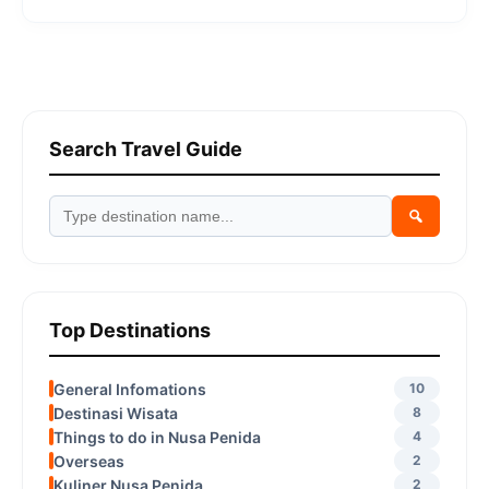
Dance Batununggul? Jangan ragu untuk bertanya!
Search Travel Guide
Top Destinations
General Infomations
10
Destinasi Wisata
8
Things to do in Nusa Penida
4
Overseas
2
Kuliner Nusa Penida
2