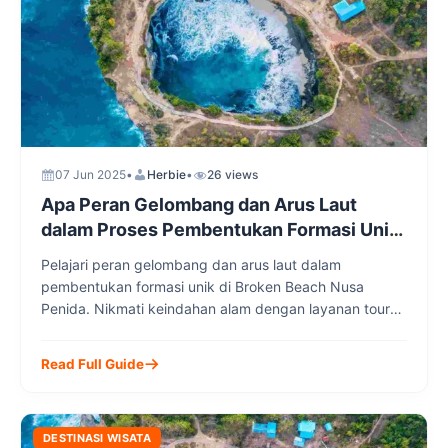
07 Jun 2025
•
Herbie
•
26 views
Apa Peran Gelombang dan Arus Laut
dalam Proses Pembentukan Formasi Unik
di Broken Beach Nusa Penida?
Pelajari peran gelombang dan arus laut dalam
pembentukan formasi unik di Broken Beach Nusa
Penida. Nikmati keindahan alam dengan layanan tour
lokal dari Nusa Penida Transport Group untuk
pengalaman wisata terbaik dan nyaman.
Read Full Guide
DESTINASI WISATA