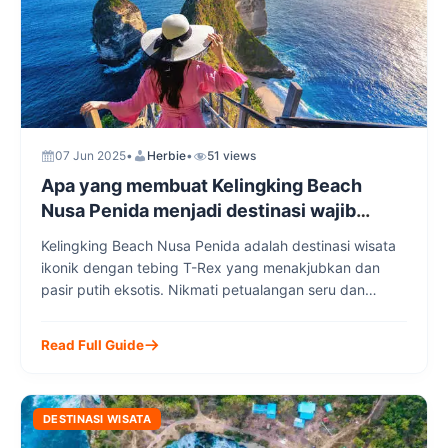
07 Jun 2025
•
Herbie
•
51 views
Apa yang membuat Kelingking Beach
Nusa Penida menjadi destinasi wajib
dikunjungi di Indonesia
Kelingking Beach Nusa Penida adalah destinasi wisata
ikonik dengan tebing T-Rex yang menakjubkan dan
pasir putih eksotis. Nikmati petualangan seru dan
keindahan alam Bali bersama tour lokal dari Nusa
Penida Transport Group untuk pengalaman wisata yang
Read Full Guide
aman dan nyaman.
DESTINASI WISATA