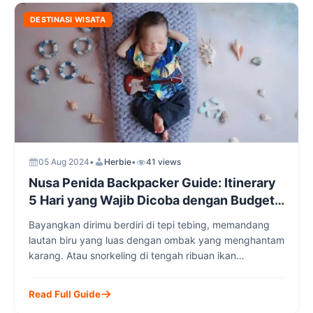
dari tarian tradisional, pertunjukan gamelan, hingga
DESTINASI WISATA
lomba-lomba yang melibatkan seluruh lapisan
masyarakat.
05 Aug 2024
•
Herbie
•
41 views
Nusa Penida Backpacker Guide: Itinerary
5 Hari yang Wajib Dicoba dengan Budget
Minim
Bayangkan dirimu berdiri di tepi tebing, memandang
lautan biru yang luas dengan ombak yang menghantam
karang. Atau snorkeling di tengah ribuan ikan
berwarna-warni. Itulah yang akan kamu dapatkan jika
mengunjungi Nusa Penida. Pulau kecil yang terletak di
Read Full Guide
sebelah tenggara Bali ini menyimpan sejuta keindahan