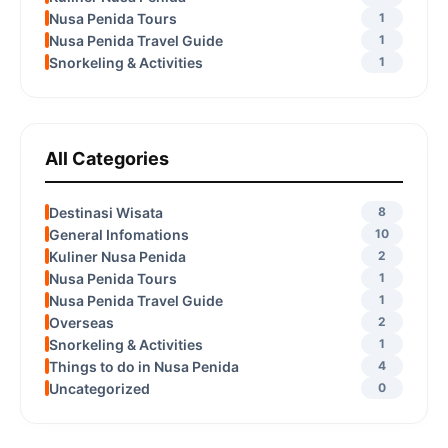
Nusa Penida Tours
1
Nusa Penida Travel Guide
1
Snorkeling & Activities
1
All Categories
Destinasi Wisata
8
General Infomations
10
Kuliner Nusa Penida
2
Nusa Penida Tours
1
Nusa Penida Travel Guide
1
Overseas
2
Snorkeling & Activities
1
Things to do in Nusa Penida
4
Uncategorized
0