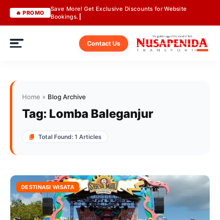
Save More! Get Exclusive Discounts for Website
🔥 PROMO
Bookings.
Contact Us
Home
»
Blog Archive
Tag:
Lomba Baleganjur
Total Found: 1 Articles
DESTINASI WISATA