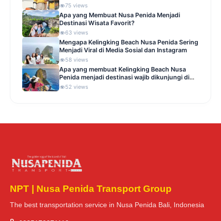
75 views
Apa yang Membuat Nusa Penida Menjadi
Destinasi Wisata Favorit?
63 views
Mengapa Kelingking Beach Nusa Penida Sering
Menjadi Viral di Media Sosial dan Instagram
58 views
Apa yang membuat Kelingking Beach Nusa
Penida menjadi destinasi wajib dikunjungi di
Indonesia
52 views
NPT | Nusa Penida Transport Group
The best transportation service in Nusa Penida Bali, Indonesia