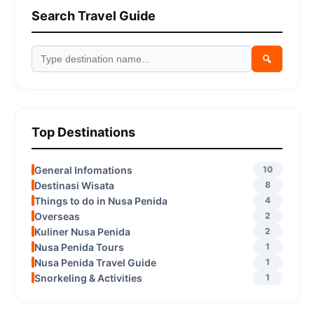
Search Travel Guide
Top Destinations
General Infomations
10
Destinasi Wisata
8
Things to do in Nusa Penida
4
Overseas
2
Kuliner Nusa Penida
2
Nusa Penida Tours
1
Nusa Penida Travel Guide
1
Snorkeling & Activities
1