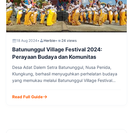
18 Aug 2024
•
Herbie
•
24 views
Batununggul Village Festival 2024:
Perayaan Budaya dan Komunitas
Desa Adat Dalem Setra Batununggul, Nusa Penida,
Klungkung, berhasil menyuguhkan perhelatan budaya
yang memukau melalui Batununggul Village Festival
2024. Festival ini tidak hanya sekadar perayaan, namun
juga menjadi ajang untuk memperkenalkan dan
Read Full Guide
melestarikan warisan budaya Desa Adat Dalem Setra
Batununggul. Berbagai kegiatan menarik digelar, mulai
dari tarian tradisional, pertunjukan gamelan, hingga
lomba-lomba yang melibatkan seluruh lapisan
masyarakat.