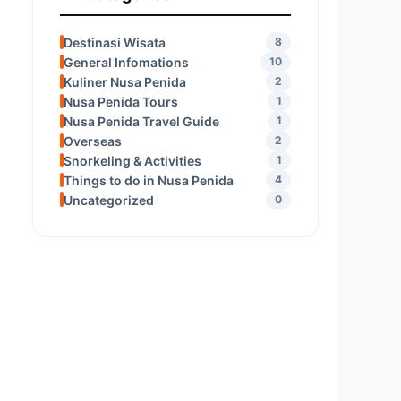
Destinasi Wisata
8
General Infomations
10
Kuliner Nusa Penida
2
Nusa Penida Tours
1
Nusa Penida Travel Guide
1
Overseas
2
Snorkeling & Activities
1
Things to do in Nusa Penida
4
Uncategorized
0