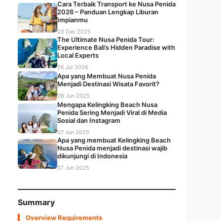
Cara Terbaik Transport ke Nusa Penida
2026 – Panduan Lengkap Liburan
Impianmu
03 Dec 2025
The Ultimate Nusa Penida Tour:
Experience Bali’s Hidden Paradise with
Local Experts
26 Jul 2026
Apa yang Membuat Nusa Penida
Menjadi Destinasi Wisata Favorit?
08 Jun 2025
Mengapa Kelingking Beach Nusa
Penida Sering Menjadi Viral di Media
Sosial dan Instagram
07 Jun 2025
Apa yang membuat Kelingking Beach
Nusa Penida menjadi destinasi wajib
dikunjungi di Indonesia
07 Jun 2025
Summary
Overview Requirements