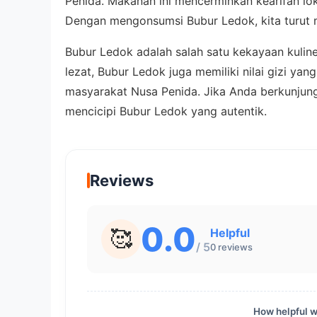
Penida. Makanan ini mencerminkan kearifan lo
Dengan mengonsumsi Bubur Ledok, kita turut me
Bubur Ledok adalah salah satu kekayaan kuliner
lezat, Bubur Ledok juga memiliki nilai gizi ya
masyarakat Nusa Penida. Jika Anda berkunjun
mencicipi Bubur Ledok yang autentik.
Reviews
0.0
🥰
Helpful
/ 5
0
reviews
How helpful wa