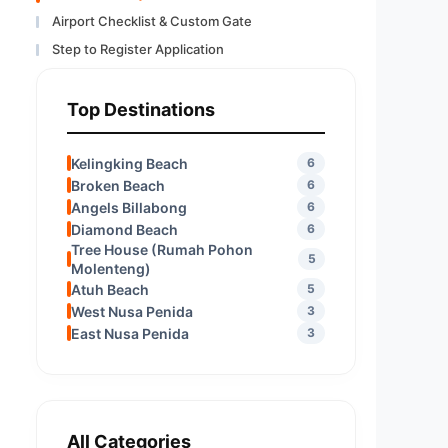
Airport Checklist & Custom Gate
Step to Register Application
Top Destinations
Kelingking Beach
6
Broken Beach
6
Angels Billabong
6
Diamond Beach
6
Tree House (Rumah Pohon
5
Molenteng)
Atuh Beach
5
West Nusa Penida
3
East Nusa Penida
3
All Categories