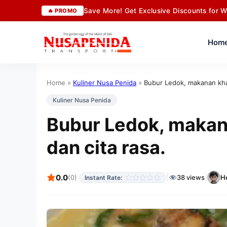
Save More! Get Exclusive Discounts for W
🔥 PROMO
Hom
Home
»
Kuliner Nusa Penida
»
Bubur Ledok, makanan khas
Kuliner Nusa Penida
Bubur Ledok, makana
dan cita rasa.
|
|
0.0
(
0
)
38 views
H
Instant Rate: