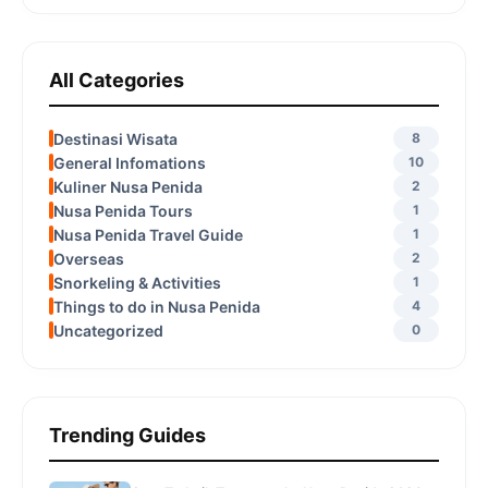
All Categories
Destinasi Wisata
8
General Infomations
10
Kuliner Nusa Penida
2
Nusa Penida Tours
1
Nusa Penida Travel Guide
1
Overseas
2
Snorkeling & Activities
1
Things to do in Nusa Penida
4
Uncategorized
0
Trending Guides