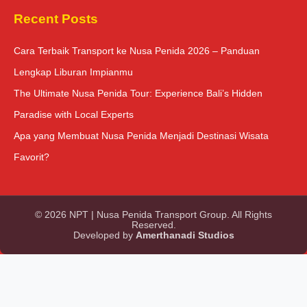
Recent Posts
Cara Terbaik Transport ke Nusa Penida 2026 – Panduan
Lengkap Liburan Impianmu
The Ultimate Nusa Penida Tour: Experience Bali’s Hidden
Paradise with Local Experts
Apa yang Membuat Nusa Penida Menjadi Destinasi Wisata
Favorit?
© 2026 NPT | Nusa Penida Transport Group. All Rights
Reserved.
Developed by
Amerthanadi Studios