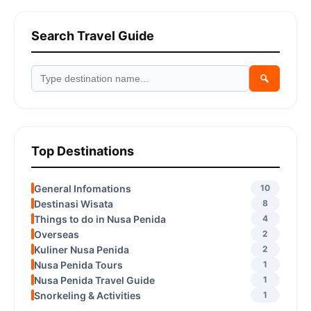
jawabannya. Artikel ini akan membantumu
merencanakan perjalanan 5 hari yang seru dan hemat
di pulau surga ini.
Search Travel Guide
Top Destinations
General Infomations
10
Destinasi Wisata
8
Things to do in Nusa Penida
4
Overseas
2
Kuliner Nusa Penida
2
Nusa Penida Tours
1
Nusa Penida Travel Guide
1
Snorkeling & Activities
1