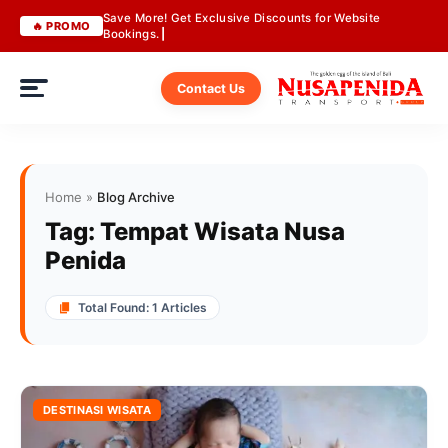
Save More! Get Exclusive Discounts for Website
🔥 PROMO
Bookings.
Contact Us
Home
»
Blog Archive
Tag:
Tempat Wisata Nusa
Penida
Total Found: 1 Articles
DESTINASI WISATA