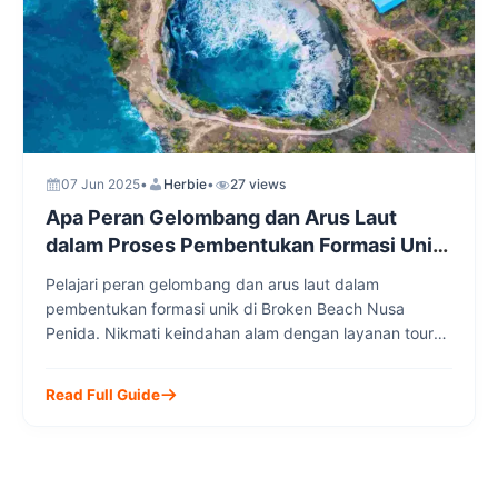
07 Jun 2025
•
Herbie
•
27 views
Apa Peran Gelombang dan Arus Laut
dalam Proses Pembentukan Formasi Unik
di Broken Beach Nusa Penida?
Pelajari peran gelombang dan arus laut dalam
pembentukan formasi unik di Broken Beach Nusa
Penida. Nikmati keindahan alam dengan layanan tour
lokal dari Nusa Penida Transport Group untuk
pengalaman wisata terbaik dan nyaman.
Read Full Guide