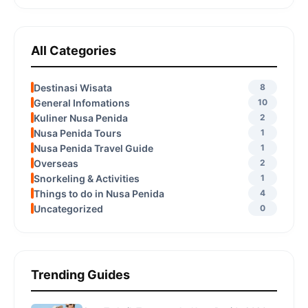
All Categories
Destinasi Wisata
8
General Infomations
10
Kuliner Nusa Penida
2
Nusa Penida Tours
1
Nusa Penida Travel Guide
1
Overseas
2
Snorkeling & Activities
1
Things to do in Nusa Penida
4
Uncategorized
0
Trending Guides