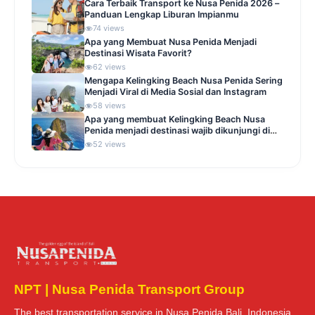
Cara Terbaik Transport ke Nusa Penida 2026 –
Panduan Lengkap Liburan Impianmu
74 views
Apa yang Membuat Nusa Penida Menjadi
Destinasi Wisata Favorit?
62 views
Mengapa Kelingking Beach Nusa Penida Sering
Menjadi Viral di Media Sosial dan Instagram
58 views
Apa yang membuat Kelingking Beach Nusa
Penida menjadi destinasi wajib dikunjungi di
Indonesia
52 views
NPT | Nusa Penida Transport Group
The best transportation service in Nusa Penida Bali, Indonesia