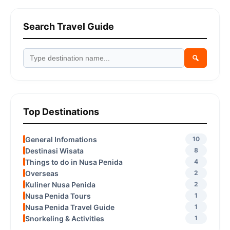
Search Travel Guide
Top Destinations
General Infomations
10
Destinasi Wisata
8
Things to do in Nusa Penida
4
Overseas
2
Kuliner Nusa Penida
2
Nusa Penida Tours
1
Nusa Penida Travel Guide
1
Snorkeling & Activities
1