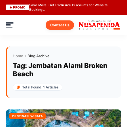
Save More! Get Exclusive Discounts for Website
🔥 PROMO
Bookings.
Contact Us
Home
»
Blog Archive
Tag:
Jembatan Alami Broken
Beach
Total Found: 1 Articles
DESTINASI WISATA